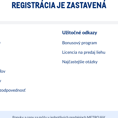
REGISTRÁCIA JE ZASTAVENÁ
Užitočné odkazy
O
Bonusový program
Licencia na predaj liehu
Najčastejšie otázky
ľov
v
 zodpovednosť
Ponuky a ceny sa môžu v jednotlivých predajniach METRO líšiť.