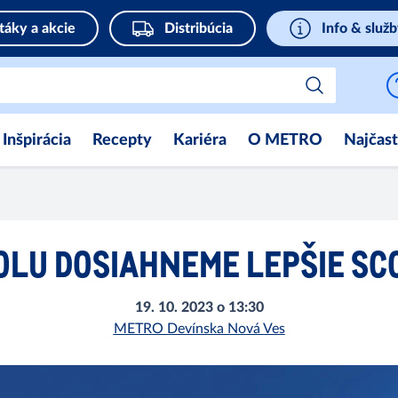
táky a akcie
Distribúcia
Info & služ
Inšpirácia
Recepty
Kariéra
O METRO
Najčast
OLU DOSIAHNEME LEPŠIE SC
19. 10. 2023 o 13:30
METRO Devínska Nová Ves