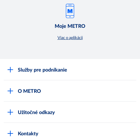
Moje METRO
Viac o aplikácii
Služby pre podnikanie
Môj obchod
O METRO
Karty bezpečnostných údajov
Čo je METRO
METRO platobná karta
Užitočné odkazy
Kariéra
Privátne značky
Bonusový program
Kvalita
Track & trace
Kontakty
Licencia na predaj liehu