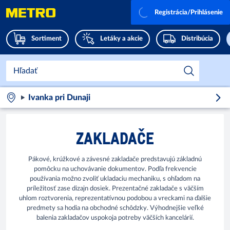
Registrácia/Prihlásenie
Sortiment
Letáky a akcie
Distribúcia
Ivanka pri Dunaji
ZAKLADAČE
Pákové, krúžkové a závesné zakladače predstavujú základnú
pomôcku na uchovávanie dokumentov. Podľa frekvencie
používania možno zvoliť ukladaciu mechaniku, s ohľadom na
príležitosť zase dizajn dosiek. Prezentačné zakladače s väčším
uhlom roztvorenia, reprezentatívnou podobou a vreckami na ďalšie
predmety sa hodia na obchodné schôdzky. Výhodnejšie veľké
balenia zakladačov uspokoja potreby väčších kancelárií.