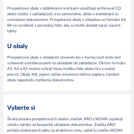
Prospektové obaly s oddelenými vreckami umožňujú archivovať CD
alebo vizitky v zakladačoch, a to samostatne, alebo v kombinácii so
súvisiacimi dokumentmi. Prospektové obaly s chlopňou vo formáte A4,
B4 sú vyrobené z pevnejšej fólie, aby sa mohli ukladať naraz viaceré
hárky.
U obaly
Prospektové obaly s vkladacím otvorom len v hornej časti môžu byť
vybavené eurodierovaním na ukladanie do zakladačov. Okrem formátu
A3, A4 a A5 možno vybrať rôznu hrúbku fólie alebo číry a matný
povrch. Obaly XXL pojmú väčšie množstvo hárkov papiera, farebné
obaly napomôžu rozlíšeniu dokumentov.
Vyberte si
Široká ponuka prospektových obalov značiek ARO a SIGMA uspokojí
všetky nároky na bezpečné ukladanie dokumentov. Značka ARO
prináša očakávanú kvalitu za atraktívnu cenu, zatiaľ čo značka SIGMA