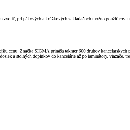
tém zvoliť, pri pákových a krúžkových zakladačoch možno použiť rovnak
jšiu cenu. Značka SIGMA prináša takmer 600 druhov kancelárskych potri
ek a stolných doplnkov do kancelárie až po laminátory, viazače, trezo