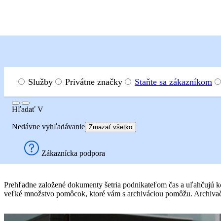
Menu
Hľadať
Služby
Privátne značky
Staňte sa zákazníkom
Hľadať
Hľadať
V
Kancelárske produkty
Triedenie a archivácia
Nedávne vyhľadávanie
Zmazať všetko
Triedenie a archivácia
Zákaznícka podpora
Prehľadne založené dokumenty šetria podnikateľom čas a uľahčujú k
veľké množstvo pomôcok, ktoré vám s archiváciou pomôžu. Archivačné p