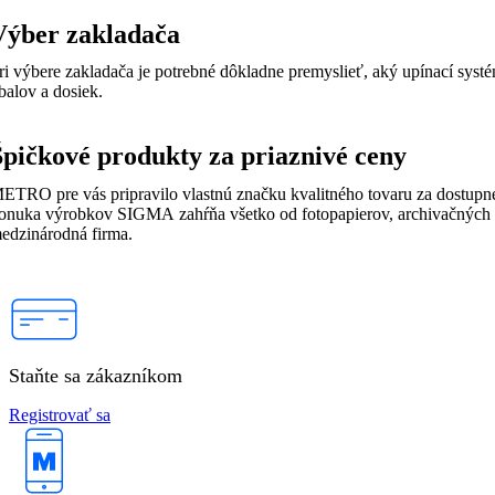
Výber zakladača
ri výbere zakladača je potrebné dôkladne premyslieť, aký upínací sys
balov a dosiek.
Špičkové produkty za priaznivé ceny
ETRO pre vás pripravilo vlastnú značku kvalitného tovaru za dostupne
onuka výrobkov SIGMA zahŕňa všetko od fotopapierov, archivačných dosi
edzinárodná firma.
Staňte sa zákazníkom
Registrovať sa