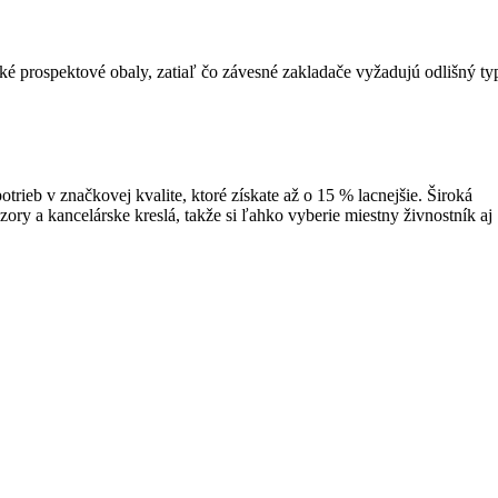
é prospektové obaly, zatiaľ čo závesné zakladače vyžadujú odlišný ty
eb v značkovej kvalite, ktoré získate až o 15 % lacnejšie. Široká
ry a kancelárske kreslá, takže si ľahko vyberie miestny živnostník aj