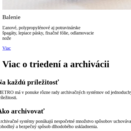
Balenie
Ľanové, polypropylénové aj potravinárske
špagáty, lepiace pásky, fixačné fólie, odlamovacie
nože
Viac
Viac o triedení a archivácii
Na každú príležitosť
ETRO má v ponuke rôzne rady archivačných systémov od jednoduchých
ríležitosti.
Ako archivovať
rchivačné systémy ponúkajú nespočetné množstvo spôsobov uchovávania.
ohodlný a bezpečný spôsob dlhodobého uskladnenia.