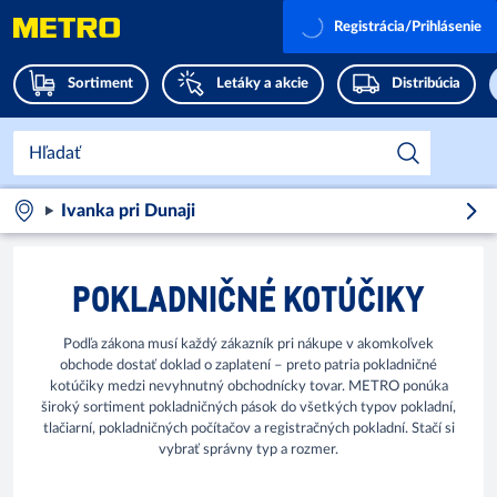
Registrácia/Prihlásenie
Sortiment
Letáky a akcie
Distribúcia
Ivanka pri Dunaji
POKLADNIČNÉ KOTÚČIKY
Podľa zákona musí každý zákazník pri nákupe v akomkoľvek
obchode dostať doklad o zaplatení – preto patria pokladničné
kotúčiky medzi nevyhnutný obchodnícky tovar. METRO ponúka
široký sortiment pokladničných pások do všetkých typov pokladní,
tlačiarní, pokladničných počítačov a registračných pokladní. Stačí si
vybrať správny typ a rozmer.