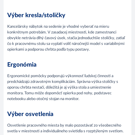
Výber kresla/stoličky
Kancelársky nábytok na sedenie je vhodné vyberať na mieru
konkrétnym potrebám. V zasadacej miestnosti, kde zamestnanci
obvykle netrávia dlhý časový úsek, stačia jednoduchšie stoličky, zatiaľ
čo k pracovnému stolu sa vyplatí voliť náročnejší model s variabilnými
opierkami a podporou chrbta podľa typu postavy.
Ergonómia
Ergonomické pomôcky podporujú výkonnosť ľudskej činnosti a
predchádzajú zdravotným komplikáciám. Správna výška stoličky s
oporou chrbta nestačí, dôležitá je aj výška stola a umiestnenie
monitora. Tomu môže dopomôcť opierka pod nohy, podstavec
notebooku alebo otočný stojan na monitor.
Výber osvetlenia
Osvetlenie pracovného miesta by malo pozostávať zo všeobecného
svetla v miestnosti a individuálneho svietidla s rozptýleným svetlom.