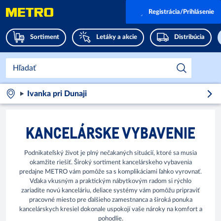
Registrácia/Prihlásenie
Sortiment
Letáky a akcie
Distribúcia
Ivanka pri Dunaji
KANCELÁRSKE VYBAVENIE
Podnikateľský život je plný nečakaných situácií, ktoré sa musia
okamžite riešiť. Široký sortiment kancelárskeho vybavenia
predajne METRO vám pomôže sa s komplikáciami ľahko vyrovnať.
Vďaka vkusným a praktickým nábytkovým radom si rýchlo
zariadite novú kanceláriu, deliace systémy vám pomôžu pripraviť
pracovné miesto pre ďalšieho zamestnanca a široká ponuka
kancelárskych kresiel dokonale uspokojí vaše nároky na komfort a
pohodlie.