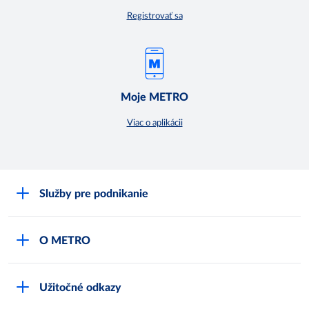
Registrovať sa
Moje METRO
Viac o aplikácii
Služby pre podnikanie
Môj obchod
O METRO
Karty bezpečnostných údajov
Čo je METRO
METRO platobná karta
Užitočné odkazy
Kariéra
Privátne značky