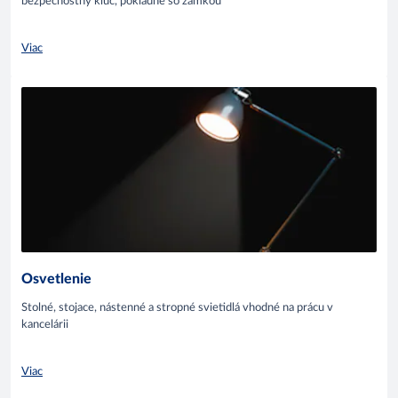
bezpečnostný kľúč, pokladne so zámkou
Viac
Osvetlenie
Stolné, stojace, nástenné a stropné svietidlá vhodné na prácu v
kancelárii
Viac