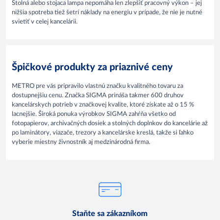
Stolná alebo stojaca lampa nepomáha len zlepšiť pracovný výkon – jej
nižšia spotreba tiež šetrí náklady na energiu v prípade, že nie je nutné
svietiť v celej kancelárii.
Špičkové produkty za priaznivé ceny
METRO pre vás pripravilo vlastnú značku kvalitného tovaru za
dostupnejšiu cenu. Značka SIGMA prináša takmer 600 druhov
kancelárskych potrieb v značkovej kvalite, ktoré získate až o 15 %
lacnejšie. Široká ponuka výrobkov SIGMA zahŕňa všetko od
fotopapierov, archivačných dosiek a stolných doplnkov do kancelárie až
po laminátory, viazače, trezory a kancelárske kreslá, takže si ľahko
vyberie miestny živnostník aj medzinárodná firma.
Staňte sa zákazníkom