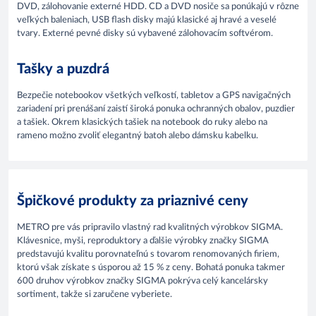
DVD, zálohovanie externé HDD. CD a DVD nosiče sa ponúkajú v rôzne
veľkých baleniach, USB flash disky majú klasické aj hravé a veselé
tvary. Externé pevné disky sú vybavené zálohovacím softvérom.
Tašky a puzdrá
Bezpečie notebookov všetkých veľkostí, tabletov a GPS navigačných
zariadení pri prenášaní zaistí široká ponuka ochranných obalov, puzdier
a tašiek. Okrem klasických tašiek na notebook do ruky alebo na
rameno možno zvoliť elegantný batoh alebo dámsku kabelku.
Špičkové produkty za priaznivé ceny
METRO pre vás pripravilo vlastný rad kvalitných výrobkov SIGMA.
Klávesnice, myši, reproduktory a ďalšie výrobky značky SIGMA
predstavujú kvalitu porovnateľnú s tovarom renomovaných firiem,
ktorú však získate s úsporou až 15 % z ceny. Bohatá ponuka takmer
600 druhov výrobkov značky SIGMA pokrýva celý kancelársky
sortiment, takže si zaručene vyberiete.