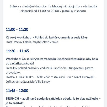
Stánky s chutnými dobrotami a lahodnými nápojmi pre vás budú k
dispozícii od 11.00 do 20.00 v piatok aj v sobotu.
11:00 - 11:20
Kávový workshop - Pohľad do kultúry, umenia a vedy kávy
Hosť: Václav Faltus, majiteľ Zlaté Zrnko
11:20 – 11:45
Workshop: Čo sa skrýva za vedením úspešnej reštaurácie, aby bola
od začiatku zisková?
Detailný pohľad na kroky vedúce k úspešnému fungovaniu gastro
prevádzky.
Hostia: Lukáš Hesko – šéfkuchár reštaurácie Irin / Jozef Hromják –
šéfkuchár reštaurácie Villa Sandy
11:45 - 12:00
BRUNCH – zaujímavé spojenie raňajok a obeda, je to viac než jedlo –
je to zážitok!