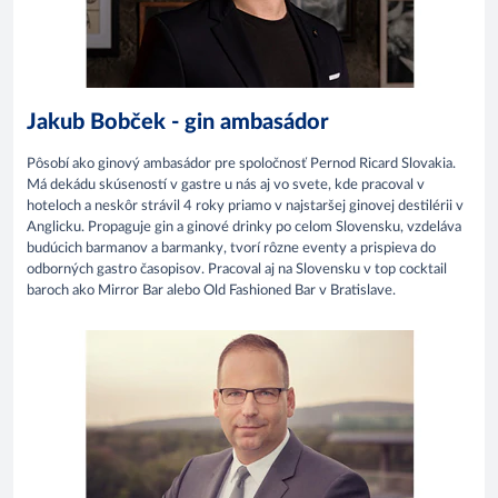
Jakub Bobček - gin ambasádor
Pôsobí ako ginový ambasádor pre spoločnosť Pernod Ricard Slovakia.
Má dekádu skúseností v gastre u nás aj vo svete, kde pracoval v
hoteloch a neskôr strávil 4 roky priamo v najstaršej ginovej destilérii v
Anglicku. Propaguje gin a ginové drinky po celom Slovensku, vzdeláva
budúcich barmanov a barmanky, tvorí rôzne eventy a prispieva do
odborných gastro časopisov. Pracoval aj na Slovensku v top cocktail
baroch ako Mirror Bar alebo Old Fashioned Bar v Bratislave.