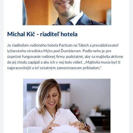
Michal Kič - riaditeľ hotela
Je riaditeľom rodinného hotela Partizán na Táloch a prevádzkovateľ
lyžiarskeho strediska Mýto pod Ďumbierom. Podľa neho je pre
úspešné fungovanie rodinnej firmy podstatné, aby sa majitelia aktívne
do jej chodu zapájali a aby ich v nej bolo vidieť. „Majitelia musia byť tí
najpracovitejší a ísť ostatným zamestnancom príkladom."