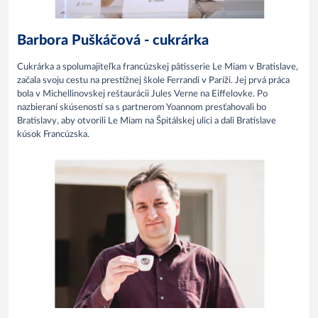
Barbora Puškáčová - cukrárka
Cukrárka a spolumajiteľka francúzskej pâtisserie Le Miam v Bratislave,
začala svoju cestu na prestížnej škole Ferrandi v Paríži. Jej prvá práca
bola v Michellinovskej reštaurácii Jules Verne na Eiffelovke. Po
nazbieraní skúseností sa s partnerom Yoannom presťahovali bo
Bratislavy, aby otvorili Le Miam na Špitálskej ulici a dali Bratislave
kúsok Francúzska.