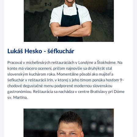
Lukáš Hesko - šéfkuchár
Pracoval v michelinských reštauráciách v Londýne a Štokholme. Na
konte má viacero ocenení, pričom najnovšie sa druhýkrát stal
slovenským kuchárom roka. Momentálne pôsobí ako majiteľ a
šefkuchár v reštaurácii Irin, v ktorej s jeho tímom ponúka hosťom 9-
chodové degustačné menu podporené modernou slovenskou
gastronómiou. Reštaurácia sa nachádza v centre Bratislavy pri Dóme
sv. Martina.