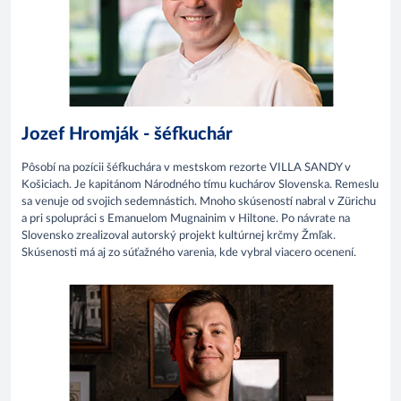
Jozef Hromják - šéfkuchár
Pôsobí na pozícii šéfkuchára v mestskom rezorte VILLA SANDY v
Košiciach. Je kapitánom Národného tímu kuchárov Slovenska. Remeslu
sa venuje od svojich sedemnástich. Mnoho skúseností nabral v Zürichu
a pri spolupráci s Emanuelom Mugnainim v Hiltone. Po návrate na
Slovensko zrealizoval autorský projekt kultúrnej krčmy Žmľak.
Skúsenosti má aj zo súťažného varenia, kde vybral viacero ocenení.