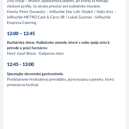
Živý vstup – Brunch, spoločenská udalosť, pri ktorej sa miešajú
chuťové profily, čo otvára priestor pre kulinárske inovácie.
Hostia: Peter Duranský – šéfkuchár Das Loft, Viedeň / Vojto Artz –
šéfkuchár METRO Cash & Carry SR / Lukáš Guzman - šéfkuchár
Empresa Catering
12:00 – 12:45
Kuchárska show: Kulinárske umenie, ktoré v sebe spája úctu k
prírode a práci farmárov
Hosť: Jozef Breza - Gašperov mlyn
12:45 - 13:00
Spoznajte slovenskú gastronómiu
Predstavenie festivalovej prevádzky, jej konceptu a ponuky, ktorú
priniesla na festival.