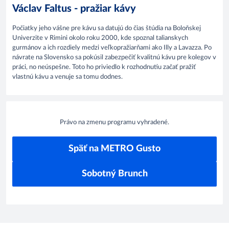
Václav Faltus - pražiar kávy
Počiatky jeho vášne pre kávu sa datujú do čias štúdia na Boloňskej
Univerzite v Rimini okolo roku 2000, kde spoznal talianskych
gurmánov a ich rozdiely medzi veľkopražiarňami ako Illy a Lavazza. Po
návrate na Slovensko sa pokúsil zabezpečiť kvalitnú kávu pre kolegov v
práci, no neúspešne. Toto ho priviedlo k rozhodnutiu začať pražiť
vlastnú kávu a venuje sa tomu dodnes.
Právo na zmenu programu vyhradené.
Späť na METRO Gusto
Sobotný Brunch