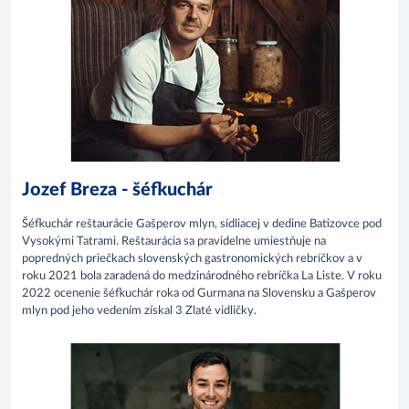
Jozef Breza - šéfkuchár
Šéfkuchár reštaurácie Gašperov mlyn, sídliacej v dedine Batizovce pod
Vysokými Tatrami. Reštaurácia sa pravidelne umiestňuje na
popredných priečkach slovenských gastronomických rebríčkov a v
roku 2021 bola zaradená do medzinárodného rebríčka La Liste. V roku
2022 ocenenie šéfkuchár roka od Gurmana na Slovensku a Gašperov
mlyn pod jeho vedením získal 3 Zlaté vidličky.