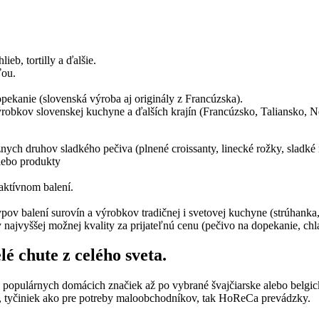
eb, tortilly a ďalšie.
ťou.
pekanie (slovenská výroba aj originály z Francúzska).
obkov slovenskej kuchyne a ďalších krajín (Francúzsko, Taliansko, 
ch druhov sladkého pečiva (plnené croissanty, linecké rožky, sladké r
alebo produkty
aktívnom balení.
 balení surovín a výrobkov tradičnej i svetovej kuchyne (strúhanka, 
najvyššej možnej kvality za prijateľnú cenu (pečivo na dopekanie, chla
é chute z celého sveta.
d populárnych domácich značiek až po vybrané švajčiarske alebo belgic
, tyčiniek ako pre potreby maloobchodníkov, tak HoReCa prevádzky.