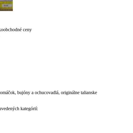
ľkoobchodné ceny
máčok, bujóny a ochucovadlá, originálne talianske
uvedených kategórií: