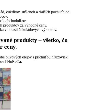
ád, cukríkov, sušienok a ďalších pochutín od
bcov.
maloobchodníkov.
h produktov za výhodné ceny.
ka v oblasti čokoládových výrobkov.
vané produkty – všetko, čo
r ceny.
obe olivových olejov s príchuťou hľuzoviek
kov i HoReCa.