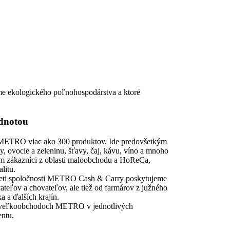
me ekologického poľnohospodárstva a ktoré
odnotou
ETRO viac ako 300 produktov. Ide predovšetkým
y, ovocie a zeleninu, šťavy, čaj, kávu, víno a mnoho
ým zákazníci z oblasti maloobchodu a HoReCa,
litu.
sieti spoločnosti METRO Cash & Carry poskytujeme
teľov a chovateľov, ale tiež od farmárov z južného
a a ďalších krajín.
o veľkoobchodoch METRO v jednotlivých
entu.