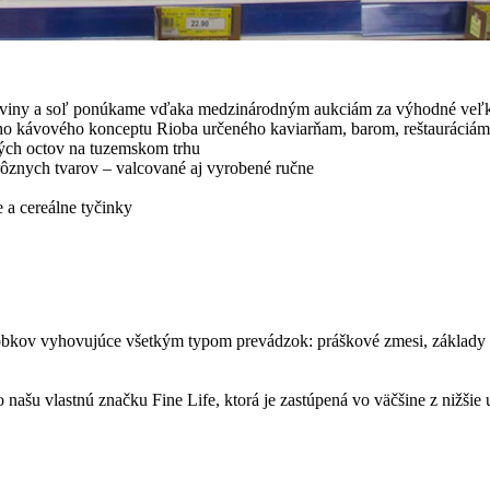
ukoviny a soľ ponúkame vďaka medzinárodným aukciám za výhodné ve
eho kávového konceptu Rioba určeného kaviarňam, barom, reštauráciám
vých octov na tuzemskom trhu
rôznych tvarov – valcované aj vyrobené ručne
e a cereálne tyčinky
obkov vyhovujúce všetkým typom prevádzok: práškové zmesi, základy o
u vlastnú značku Fine Life, ktorá je zastúpená vo väčšine z nižšie 