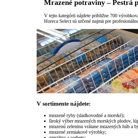
Mrazené potraviny – Pestrá p
V tejto kategórii nájdete približne 700 výrobk
Horeca Select sú určené najmä pre profesionáln
V sortimente nájdete:
mrazené ryby (sladkovodné a morské);
široký výber mrazených morských plodov, lúp
mrazenú zeleninu vrátane mrazených húb a by
mrazené zemiakové výrobky;
zmrzliny a sorbety;