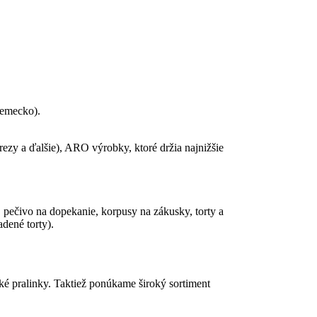
Nemecko).
ezy a ďalšie), ARO výrobky, ktoré držia najnižšie
pečivo na dopekanie, korpusy na zákusky, torty a
dené torty).
ké pralinky. Taktiež ponúkame široký sortiment