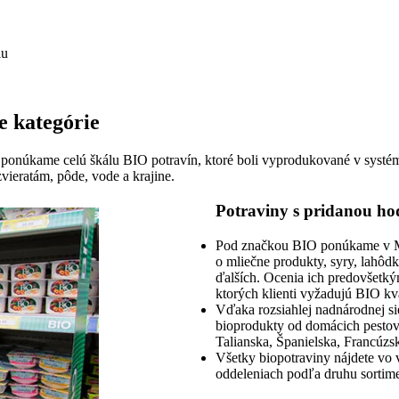
iu
e kategórie
ponúkame celú škálu BIO potravín, ktoré boli vyprodukované v systé
zvieratám, pôde, vode a krajine.
Potraviny s pridanou h
Pod značkou BIO ponúkame v M
o mliečne produkty, syry, lahôdk
ďalších. Ocenia ich predovšetk
ktorých klienti vyžadujú BIO kva
Vďaka rozsiahlej nadnárodnej 
bioprodukty od domácich pestova
Talianska, Španielska, Francúzsk
Všetky biopotraviny nájdete v
oddeleniach podľa druhu sortim