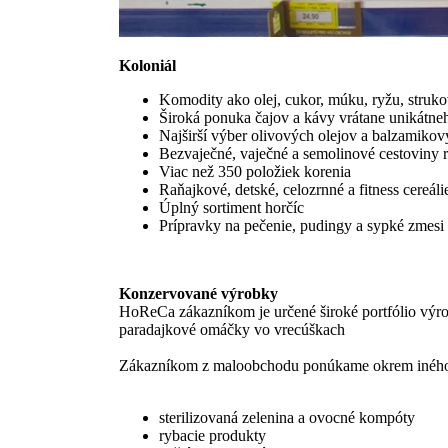
Koloniál
Komodity ako olej, cukor, múku, ryžu, str
Široká ponuka čajov a kávy vrátane unikátn
Najširší výber olivových olejov a balzamiko
Bezvaječné, vaječné a semolinové cestoviny 
Viac než 350 položiek korenia
Raňajkové, detské, celozrnné a fitness cereáli
Úplný sortiment horčíc
Prípravky na pečenie, pudingy a sypké zmesi
Konzervované výrobky
HoReCa zákazníkom je určené široké portfólio výr
paradajkové omáčky vo vrecúškach
Zákazníkom z maloobchodu ponúkame okrem iného naš
sterilizovaná zelenina a ovocné kompóty
rybacie produkty