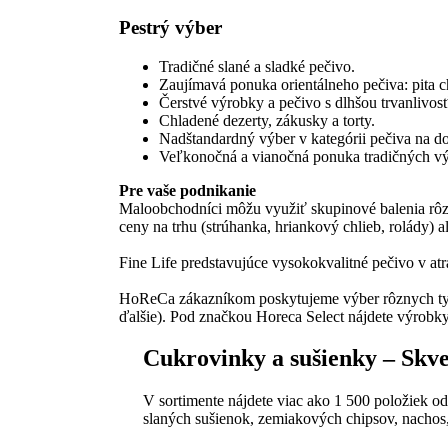
Pestrý výber
Tradičné slané a sladké pečivo.
Zaujímavá ponuka orientálneho pečiva: pita chli
Čerstvé výrobky a pečivo s dlhšou trvanlivos
Chladené dezerty, zákusky a torty.
Nadštandardný výber v kategórii pečiva na do
Veľkonočná a vianočná ponuka tradičných výr
Pre vaše podnikanie
Maloobchodníci môžu využiť skupinové balenia rôzny
ceny na trhu (strúhanka, hriankový chlieb, rolády) 
Fine Life predstavujúce vysokokvalitné pečivo v atr
HoReCa zákazníkom poskytujeme výber rôznych typov
ďalšie). Pod značkou Horeca Select nájdete výrobky 
Cukrovinky a sušienky – Skvel
V sortimente nájdete viac ako 1 500 položiek o
slaných sušienok, zemiakových chipsov, nachos