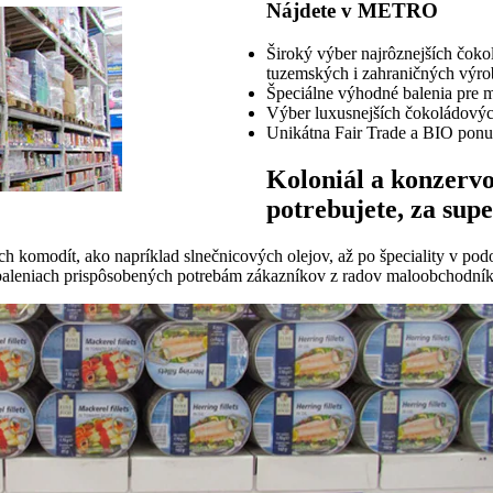
Nájdete v METRO
Široký výber najrôznejších čokol
tuzemských i zahraničných výro
Špeciálne výhodné balenia pre 
Výber luxusnejších čokoládovýc
Unikátna Fair Trade a BIO ponu
Koloniál a konzervo
potrebujete, za supe
 komodít, ako napríklad slnečnicových olejov, až po špeciality v pod
 baleniach prispôsobených potrebám zákazníkov z radov maloobchodní