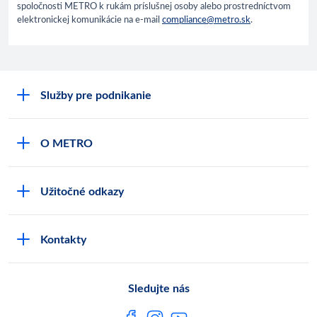
spoločnosti METRO k rukám príslušnej osoby alebo prostredníctvom
elektronickej komunikácie na e-mail
compliance@metro.sk
.
Služby pre podnikanie
Môj obchod
O METRO
Karty bezpečnostných údajov
Čo je METRO
METRO platobná karta
Užitočné odkazy
Kariéra
Privátne značky
Bonusový program
Kvalita
Track & trace
Kontakty
Licencia na predaj liehu
Pre dodávateľov
Protrace
Najčastejšie otázky
Pre novinárov
Compliance
Sledujte nás
Spoločenská zodpovednosť