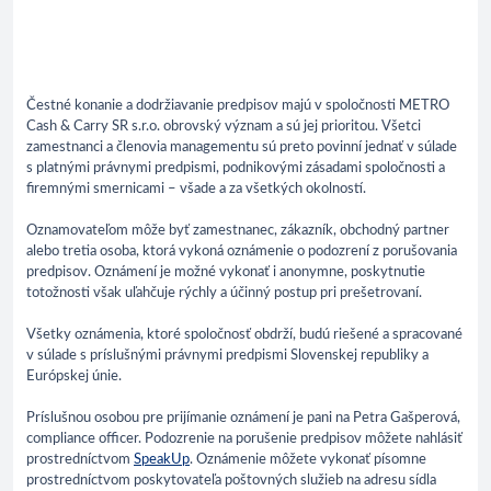
Čestné konanie a dodržiavanie predpisov majú v spoločnosti METRO
Cash & Carry SR s.r.o. obrovský význam a sú jej prioritou. Všetci
zamestnanci a členovia managementu sú preto povinní jednať v súlade
s platnými právnymi predpismi, podnikovými zásadami spoločnosti a
firemnými smernicami – všade a za všetkých okolností.
Oznamovateľom môže byť zamestnanec, zákazník, obchodný partner
alebo tretia osoba, ktorá vykoná oznámenie o podozrení z porušovania
predpisov. Oznámení je možné vykonať i anonymne, poskytnutie
totožnosti však uľahčuje rýchly a účinný postup pri prešetrovaní.
Všetky oznámenia, ktoré spoločnosť obdrží, budú riešené a spracované
v súlade s príslušnými právnymi predpismi Slovenskej republiky a
Európskej únie.
Príslušnou osobou pre prijímanie oznámení je pani na Petra Gašperová,
compliance officer. Podozrenie na porušenie predpisov môžete nahlásiť
prostredníctvom
SpeakUp
. Oznámenie môžete vykonať písomne
prostredníctvom poskytovateľa poštovných služieb na adresu sídla