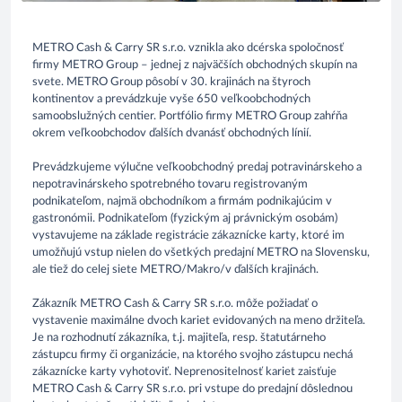
METRO Cash & Carry SR s.r.o. vznikla ako dcérska spoločnosť
firmy METRO Group – jednej z najväčších obchodných skupín na
svete. METRO Group pôsobí v 30. krajinách na štyroch
kontinentov a prevádzkuje vyše 650 veľkoobchodných
samoobslužných centier. Portfólio firmy METRO Group zahŕňa
okrem veľkoobchodov ďalších dvanásť obchodných línií.
Prevádzkujeme výlučne veľkoobchodný predaj potravinárskeho a
nepotravinárskeho spotrebného tovaru registrovaným
podnikateľom, najmä obchodníkom a firmám podnikajúcim v
gastronómii. Podnikateľom (fyzickým aj právnickým osobám)
vystavujeme na základe registrácie zákaznícke karty, ktoré im
umožňujú vstup nielen do všetkých predajní METRO na Slovensku,
ale tiež do celej siete METRO/Makro/v ďalších krajinách.
Zákazník METRO Cash & Carry SR s.r.o. môže požiadať o
vystavenie maximálne dvoch kariet evidovaných na meno držiteľa.
Je na rozhodnutí zákazníka, t.j. majiteľa, resp. štatutárneho
zástupcu firmy či organizácie, na ktorého svojho zástupcu nechá
zákaznícke karty vyhotoviť. Neprenositelnosť kariet zaisťuje
METRO Cash & Carry SR s.r.o. pri vstupe do predajní dôslednou