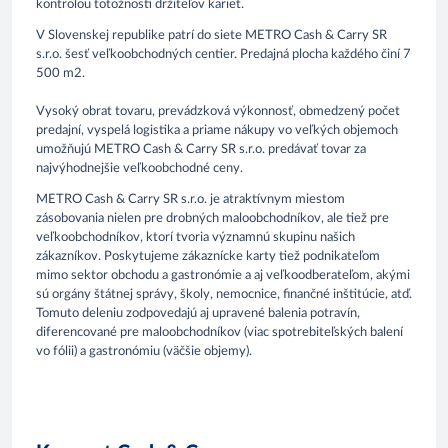
kontrolou totožnosti držiteľov kariet.
V Slovenskej republike patrí do siete METRO Cash & Carry SR
s.r.o. šesť veľkoobchodných centier. Predajná plocha každého činí 7
500 m2.
Vysoký obrat tovaru, prevádzková výkonnosť, obmedzený počet
predajní, vyspelá logistika a priame nákupy vo veľkých objemoch
umožňujú METRO Cash & Carry SR s.r.o. predávať tovar za
najvýhodnejšie veľkoobchodné ceny.
METRO Cash & Carry SR s.r.o. je atraktívnym miestom
zásobovania nielen pre drobných maloobchodníkov, ale tiež pre
veľkoobchodníkov, ktorí tvoria významnú skupinu našich
zákazníkov. Poskytujeme zákaznícke karty tiež podnikateľom
mimo sektor obchodu a gastronómie a aj veľkoodberateľom, akými
sú orgány štátnej správy, školy, nemocnice, finančné inštitúcie, atď.
Tomuto deleniu zodpovedajú aj upravené balenia potravín,
diferencované pre maloobchodníkov (viac spotrebiteľských balení
vo fólii) a gastronómiu (väčšie objemy).