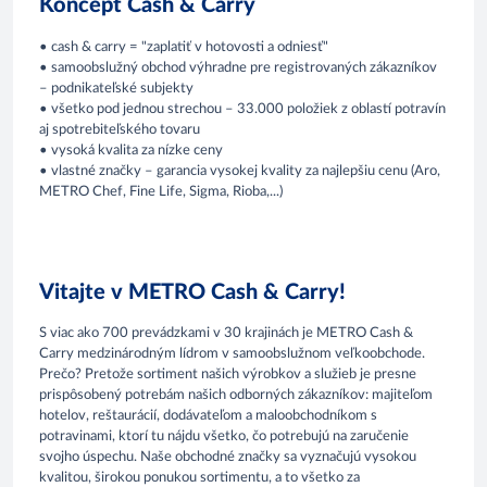
Koncept Cash & Carry
• cash & carry = "zaplatiť v hotovosti a odniesť"
• samoobslužný obchod výhradne pre registrovaných zákazníkov
– podnikateľské subjekty
• všetko pod jednou strechou – 33.000 položiek z oblastí potravín
aj spotrebiteľského tovaru
• vysoká kvalita za nízke ceny
• vlastné značky – garancia vysokej kvality za najlepšiu cenu (Aro,
METRO Chef, Fine Life, Sigma, Rioba,...)
Vitajte v METRO Cash & Carry!
S viac ako 700 prevádzkami v 30 krajinách je METRO Cash &
Carry medzinárodným lídrom v samoobslužnom veľkoobchode.
Prečo? Pretože sortiment našich výrobkov a služieb je presne
prispôsobený potrebám našich odborných zákazníkov: majiteľom
hotelov, reštaurácií, dodávateľom a maloobchodníkom s
potravinami, ktorí tu nájdu všetko, čo potrebujú na zaručenie
svojho úspechu. Naše obchodné značky sa vyznačujú vysokou
kvalitou, širokou ponukou sortimentu, a to všetko za