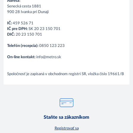
Adresa:
Senecká cesta 1881
900 28 Ivanka pri Dunaji
IČ:
459 526 71
IČ pre DPH:
SK 20 23 150 701
DIČ:
20 23 150 701
Telefón (recepcia):
0850 123 223
On-line kontakt:
info@metro.sk
Spoločnosť je zapísaná v obchodnom registri SR, vložka číslo 19661/B
Staňte sa zákazníkom
Registrovať sa