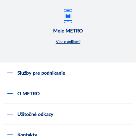
Moje METRO
Viac o aplikácii
Služby pre podnikanie
Môj obchod
O METRO
Karty bezpečnostných údajov
Čo je METRO
METRO platobná karta
Užitočné odkazy
Kariéra
Privátne značky
Bonusový program
Kvalita
Track & trace
Kontakty