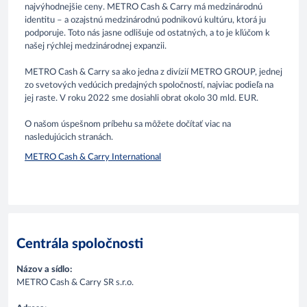
najvýhodnejšie ceny. METRO Cash & Carry má medzinárodnú
identitu – a ozajstnú medzinárodnú podnikovú kultúru, ktorá ju
podporuje. Toto nás jasne odlišuje od ostatných, a to je kľúčom k
našej rýchlej medzinárodnej expanzii.
METRO Cash & Carry sa ako jedna z divízií METRO GROUP, jednej
zo svetových vedúcich predajných spoločností, najviac podieľa na
jej raste. V roku 2022 sme dosiahli obrat okolo 30 mld. EUR.
O našom úspešnom príbehu sa môžete dočítať viac na
nasledujúcich stranách.
METRO Cash & Carry International
Centrála spoločnosti
Názov a sídlo:
METRO Cash & Carry SR s.r.o.