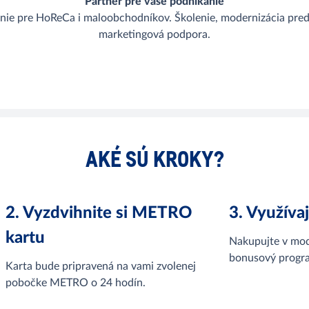
Partner pre vaše podnikanie
enie pre HoReCa i maloobchodníkov.
Školenie, modernizácia pred
marketingová podpora.
AKÉ SÚ KROKY?
2. Vyzdvihnite si METRO
3. Využíva
kartu
Nakupujte v mod
bonusový progra
Karta bude pripravená na vami zvolenej
pobočke METRO o 24 hodín.