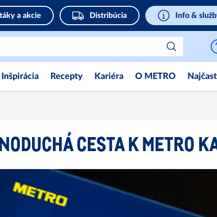
táky a akcie
Distribúcia
Info & služ
Inšpirácia
Recepty
Kariéra
O METRO
Najčast
NODUCHÁ CESTA K METRO K