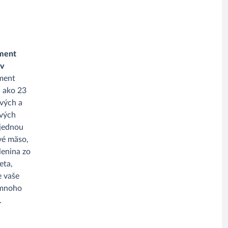
iment
ov
iment
c ako 23
vých a
vých
jednou
vé mäso,
lenina zo
eta,
e vaše
 mnoho
.