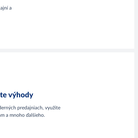
ajní a
jte výhody
erných predajniach, využite
m a mnoho ďalšieho.