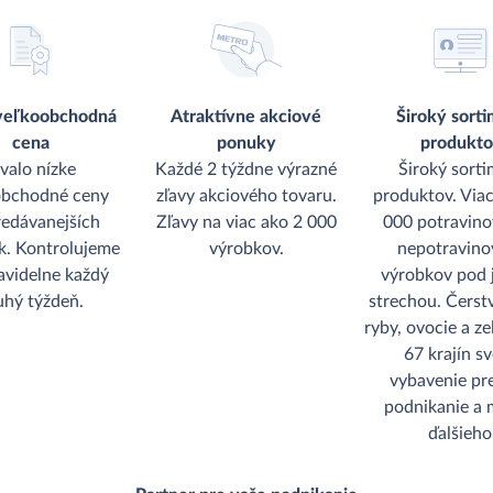
veľkoobchodná
Atraktívne akciové
Široký sort
cena
ponuky
produkt
rvalo nízke
Každé 2 týždne výrazné
Široký sort
obchodné ceny
zľavy akciového tovaru.
produktov. Via
redávanejších
Zľavy na viac ako 2 000
000 potravino
k. Kontrolujeme
výrobkov.
nepotravino
ravidelne každý
výrobkov pod 
uhý týždeň.
strechou. Čerst
ryby, ovocie a ze
67 krajín sv
vybavenie pr
podnikanie a
ďalšieho