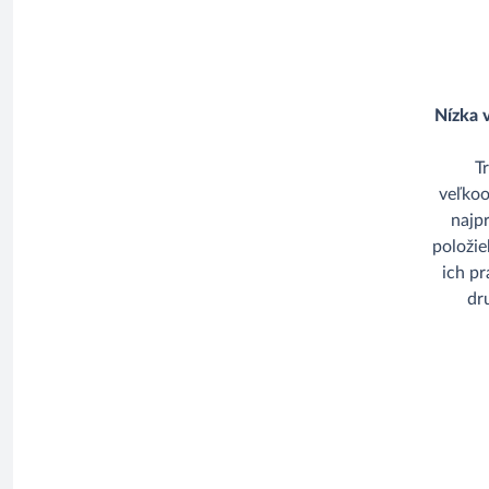
Nízka 
T
veľko
najp
položie
ich p
dr