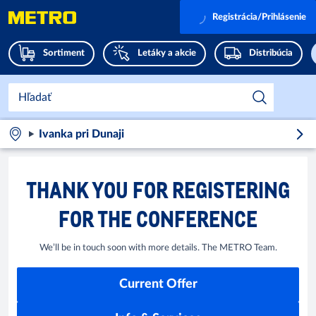
Registrácia/Prihlásenie
Sortiment
Letáky a akcie
Distribúcia
Ivanka pri Dunaji
THANK YOU FOR REGISTERING
FOR THE CONFERENCE
We’ll be in touch soon with more details. The METRO Team.
Current Offer