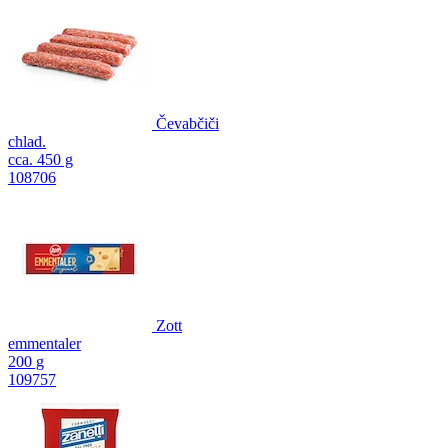
Čevabčiči
chlad.
cca. 450 g
108706
Zott
emmentaler
200 g
109757