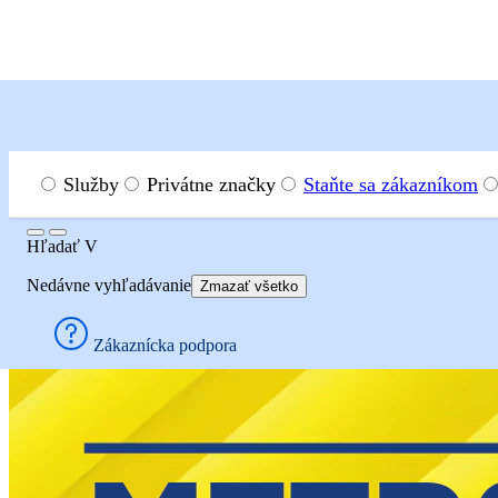
Menu
Hľadať
Služby
Privátne značky
Staňte sa zákazníkom
Hľadať
Hľadať
V
Novinky
Nedávne vyhľadávanie
Zmazať všetko
Novinky v Sortime
Zákaznícka podpora