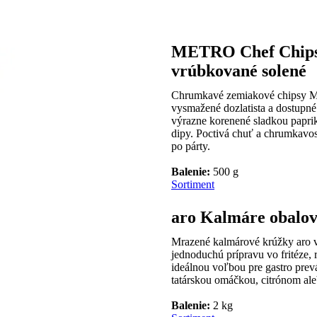
METRO Chef Chipsy 
vrúbkované solené
Chrumkavé zemiakové chipsy M
vysmažené dozlatista a dostupné
výrazne korenené sladkou paprik
dipy. Poctivá chuť a chrumkavosť
po párty.
Balenie
:
500 g
Sortiment
aro Kalmáre obalov
Mrazené kalmárové krúžky aro v
jednoduchú prípravu vo fritéze, 
ideálnou voľbou pre gastro prevá
tatárskou omáčkou, citrónom ale
Balenie
:
2 kg​