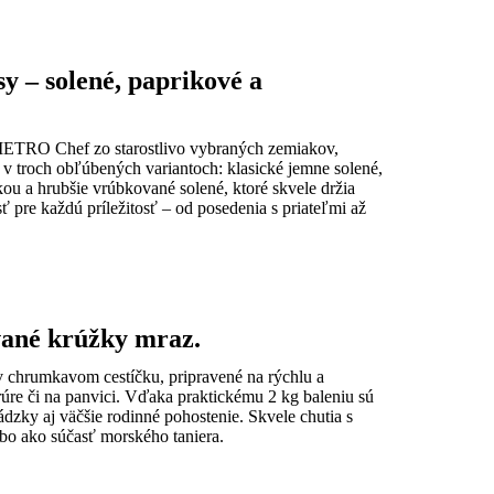
– solené, paprikové a
ETRO Chef zo starostlivo vybraných zemiakov,
 v troch obľúbených variantoch: klasické jemne solené,
ou a hrubšie vrúbkované solené, ktoré skvele držia
 pre každú príležitosť – od posedenia s priateľmi až
ané krúžky mraz.
 chrumkavom cestíčku, pripravené na rýchlu a
rúre či na panvici. Vďaka praktickému 2 kg baleniu sú
dzky aj väčšie rodinné pohostenie. Skvele chutia s
bo ako súčasť morského taniera.