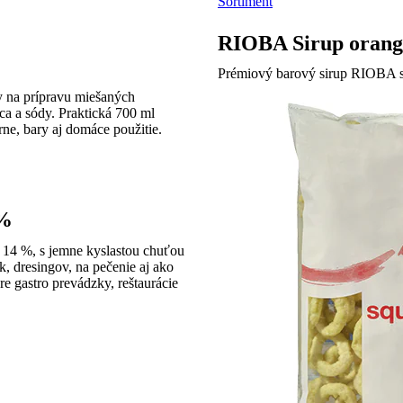
Sortiment
RIOBA Sirup orange
Prémiový barový sirup RIOBA s
y na prípravu miešaných
ca a sódy. Praktická 700 ml
e, bary aj domáce použitie.
 %
14 %, s jemne kyslastou chuťou
, dresingov, na pečenie aj ako
re gastro prevádzky, reštaurácie