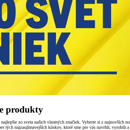
ie produkty
 najlepšie zo sveta našich vlastných značiek. Vyberte si z najnovších 
ch najzaujímavejších kúskov, ktoré sme pre vás navrhli, vyrobili a č