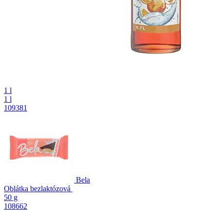
1 l
1 l
109381
Bela
Oblátka bezlaktózová
50 g
108662