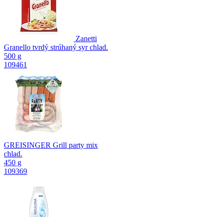
Zanetti
Granello tvrdý strúhaný syr chlad.
500 g
109461
GREISINGER Grill party mix
chlad.
450 g
109369