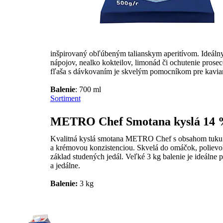
inšpirovaný obľúbeným talianskym aperitívom. Ideáln
nápojov, nealko kokteilov, limonád či ochutenie prosec
fľaša s dávkovaním je skvelým pomocníkom pre kaviarn
​Balenie
: 700 ml
Sortiment
METRO Chef Smotana kyslá 14
Kvalitná kyslá smotana METRO Chef s obsahom tuku 
a krémovou konzistenciou. Skvelá do omáčok, polievok
základ studených jedál. Veľké 3 kg balenie je ideálne p
a jedálne.
Balenie
:
3 kg​