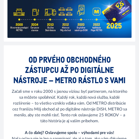
OD PRVÉHO OBCHODNÉHO
ZÁSTUPCU AŽ PO DIGITÁLNE
NÁSTROJE – METRO RÁSTLO S VAMI
Začali sme v roku 2000 s jasnou víziou: byť partnerom, na ktorého
sa môžete spoľahnúť. Každý rok, každá nová služba, každé
rozšírenie – to všetko vzniklo vďaka vám. Od METRO distribúcie
cez franšízu Môj obchod až po digitálne nástroje DISH, METRO sa
menilo, aby ste mohli rásť. Tento rok oslavujeme 25 ROKOV – a
táto história je aj vaším príbehom.
A čo ďalej? Oslavujeme spolu – výhodami pre vás!
Naša oslava nie je len o spomínaní, ale aj o tom, ako vám ďakujeme.