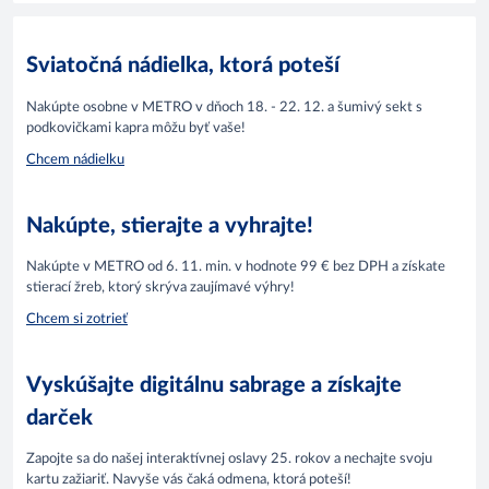
Sviatočná nádielka, ktorá poteší
Nakúpte osobne v METRO v dňoch 18. - 22. 12. a šumivý sekt s
podkovičkami kapra môžu byť vaše!
Chcem nádielku
Nakúpte, stierajte a vyhrajte!
Nakúpte v METRO od 6. 11. min. v hodnote 99 € bez DPH a získate
stierací žreb, ktorý skrýva zaujímavé výhry!
Chcem si zotrieť
Vyskúšajte digitálnu sabrage a získajte
darček
Zapojte sa do našej interaktívnej oslavy 25. rokov a nechajte svoju
kartu zažiariť. Navyše vás čaká odmena, ktorá poteší!