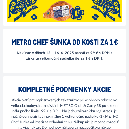
METRO CHEF ŠUNKA OD KOSTI ZA 1 €
Nakúpte v dňoch 12. - 16. 4. 2025 aspoň za 99 € s DPH a
získajte veľkonočnú nádielku iba za 1 € s DPH.
KOMPLETNÉ PODMIENKY AKCIE
Akcia platí pre registrovaných zákazníkov pri osobnom odbere vo
veľkoobchodných strediskách METRO Cash & Carry SR po splnení
nákupného limitu 99 € s DPH. Na jednu zákaznícku registráciu je
možné denne získať maximálne 1 veľkonočnú nádielku (1x METRO
Chef šunka od kosti) za výhodnú cenu. Nákup nie je možné rozdeliť
na viac faktúr. Do hodnoty nákupu sa nezapočítava nákup