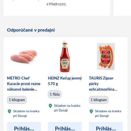
a Madruzzo.
Odporúčané v predajni
METRO Chef
HEINZ Kečup jemný
TAURIS Zipser
Kuracie prsné rezne
570 g
párky
vákuové balenie
ochr.atmosféra
1 fľaša
chlad. váž. cca 5 kg
chlad. váž. cca 1,3
1 kilogram
1 kilogram
kg
Skladom na Ivanka
pri Dunaji
Skladom na Ivanka
Skladom na Ivanka
pri Dunaji
pri Dunaji
Prihláste sa pre zobrazenie ceny
Prihláste sa pre zobrazenie ceny
Prihláste sa pre zobrazenie ceny